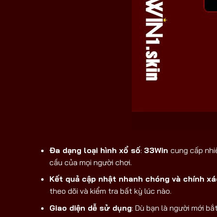
Đa dạng loại hình xổ số
:
33Win
cung cấp nhi
cầu của mọi người chơi.
Kết quả cập nhật nhanh chóng và chính xá
theo dõi và kiểm tra bất kỳ lúc nào.
Giao diện dễ sử dụng
: Dù bạn là người mới bắ