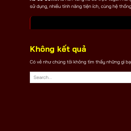
sử dụng, nhiều tính năng tiện ích, cùng hệ thố
Không kết quả
Có vẻ như chúng tôi không tìm thấy những gì bạn