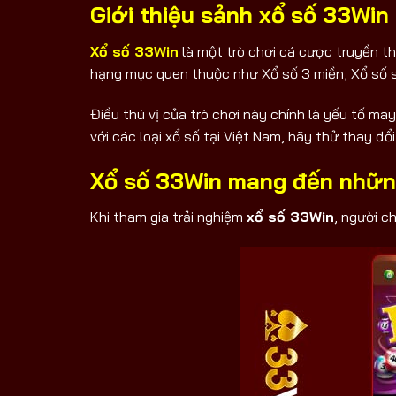
Giới thiệu sảnh xổ số 33Win
Xổ số 33Win
là một trò chơi cá cược truyền th
hạng mục quen thuộc như Xổ số 3 miền, Xổ số si
Điều thú vị của trò chơi này chính là yếu tố m
với các loại xổ số tại Việt Nam, hãy thử thay đ
Xổ số 33Win mang đến nhữn
Khi tham gia trải nghiệm
xổ số 33Win
, người c