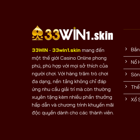
Bắn
33WIN
-
33win1.skin
mang đến
một thế giới Casino Online phong
Nổ 
phú, phù hợp với mọi sở thích của
người chơi. Với hàng trăm trò chơi
Sòn
đa dạng, nền tảng không chỉ đáp
Thể
ứng nhu cầu giải trí mà còn thường
xuyên tặng kèm nhiều phần thưởng
Xổ 
hấp dẫn và chương trình khuyến mãi
độc quyền dành cho các thành viên.