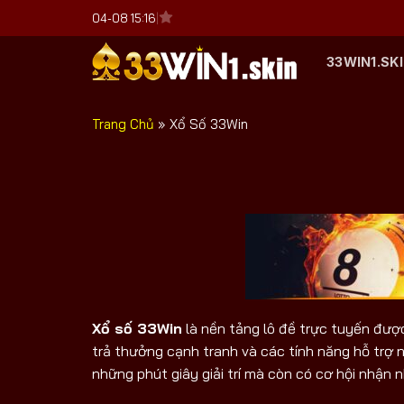
Chuyển
04-08 15:16
|
đến
nội
33WIN1.SK
dung
Trang Chủ
»
Xổ Số 33Win
Xổ số 33Win
là nền tảng lô đề trực tuyến được
trả thưởng cạnh tranh và các tính năng hỗ trợ n
những phút giây giải trí mà còn có cơ hội nhận 