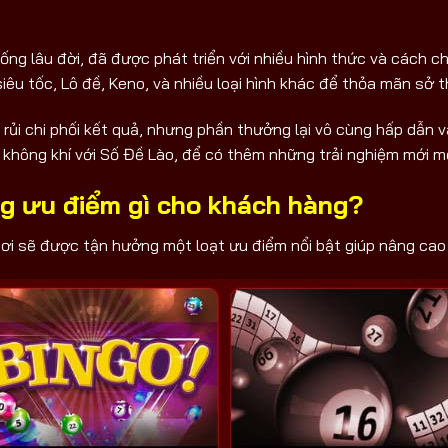
ống lâu đời, đã được phát triển với nhiều hình thức và cách c
êu tốc, Lô đề, Keno, và nhiều loại hình khác để thỏa mãn sở t
ay rủi chi phối kết quả, nhưng phần thưởng lại vô cùng hấp dẫ
ổi không khí với Số Đề Lào, để có thêm những trải nghiệm mới m
g ưu điểm gì cho khách hàng?
hơi sẽ được tận hưởng một loạt ưu điểm nổi bật giúp nâng cao