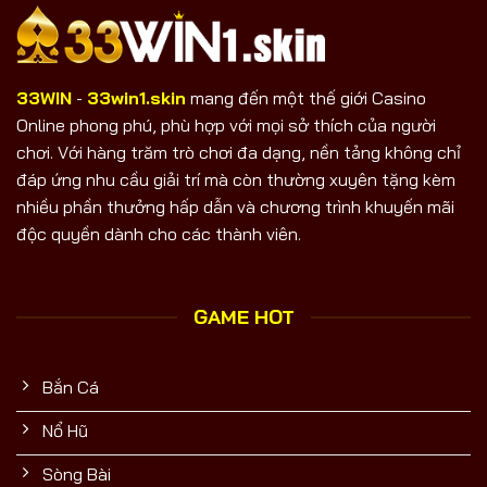
phục
Cùng
Đại
33Win
dương
xanh
với
33WIN
-
33win1.skin
mang đến một thế giới Casino
phần
thưởng
Online phong phú, phù hợp với mọi sở thích của người
3500X
chơi. Với hàng trăm trò chơi đa dạng, nền tảng không chỉ
đáp ứng nhu cầu giải trí mà còn thường xuyên tặng kèm
nhiều phần thưởng hấp dẫn và chương trình khuyến mãi
độc quyền dành cho các thành viên.
GAME HOT
Bắn Cá
Nổ Hũ
Sòng Bài