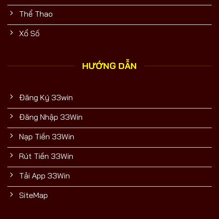
Thể Thao
Xổ Số
HƯỚNG DẪN
Đăng Ký 33win
Đăng Nhập 33Win
Nạp Tiền 33Win
Rút Tiền 33Win
Tải App 33Win
SiteMap