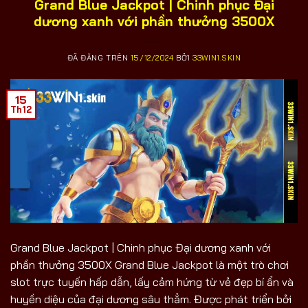
Grand Blue Jackpot | Chinh phục Đại
dương xanh với phần thưởng 3500X
ĐÃ ĐĂNG TRÊN
15/12/2024
BỞI
33WIN1.SKIN
15
Th12
Grand Blue Jackpot | Chinh phục Đại dương xanh với
phần thưởng 3500X Grand Blue Jackpot là một trò chơi
slot trực tuyến hấp dẫn, lấy cảm hứng từ vẻ đẹp bí ẩn và
huyền diệu của đại dương sâu thẳm. Được phát triển bởi