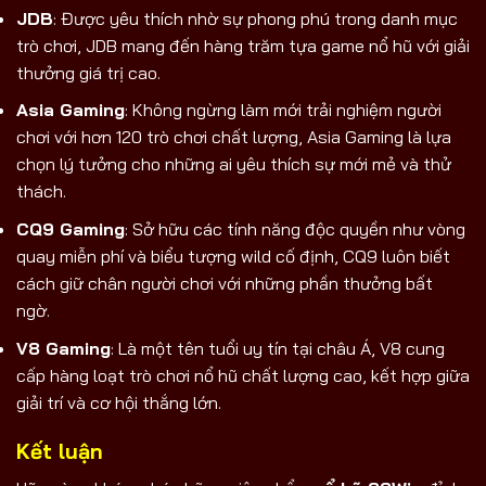
JDB
: Được yêu thích nhờ sự phong phú trong danh mục
trò chơi, JDB mang đến hàng trăm tựa game nổ hũ với giải
thưởng giá trị cao.
Asia Gaming
: Không ngừng làm mới trải nghiệm người
chơi với hơn 120 trò chơi chất lượng, Asia Gaming là lựa
chọn lý tưởng cho những ai yêu thích sự mới mẻ và thử
thách.
CQ9 Gaming
: Sở hữu các tính năng độc quyền như vòng
quay miễn phí và biểu tượng wild cố định, CQ9 luôn biết
cách giữ chân người chơi với những phần thưởng bất
ngờ.
V8 Gaming
: Là một tên tuổi uy tín tại châu Á, V8 cung
cấp hàng loạt trò chơi nổ hũ chất lượng cao, kết hợp giữa
giải trí và cơ hội thắng lớn.
Kết luận