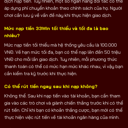
dịch nạp tiền. Tuy nhiên, một số ngân hàng đối tác có thể
áp dụng phí chuyển khoản theo chính sách của họ. Người
chơi cần lưu ý về vấn đề này khi thực hiện giao dịch.
Mức nạp tiền 33Win tối thiểu và tối đa là bao
nhiêu?
Mức nạp tiền tối thiểu mà hệ thống yêu cầu là 100.000
VNĐ. Về hạn mức tối đa, bạn có thể nạp lên đến 50 triệu
VNĐ cho mỗi lần giao dịch. Tuy nhiên, mỗi phương thức
thanh toán có thể có mức hạn mức khác nhau, vì vậy bạn
cần kiểm tra kỹ trước khi thực hiện.
Có thể rút tiền ngay sau khi nạp không?
Không thể. Sau khi nạp tiền vào tài khoản, bạn cần tham
gia vào các trò chơi và giành chiến thắng trước khi có thể
rút tiền. Chỉ khi bạn có khoản thắng cược, bạn mới có thể
thực hiện việc rút tiền về tài khoản ngân hàng của mình.