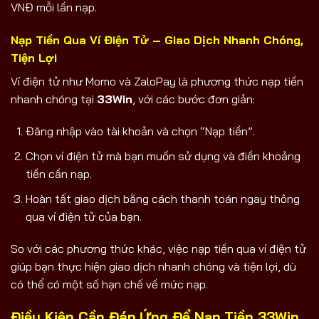
VNĐ mỗi lần nạp.
Nạp Tiền Qua Ví Điện Tử – Giao Dịch Nhanh Chóng,
Tiện Lợi
Ví điện tử như Momo và ZaloPay là phương thức nạp tiền
nhanh chóng tại
33Win
, với các bước đơn giản:
Đăng nhập vào tài khoản và chọn “Nạp tiền”.
Chọn ví điện tử mà bạn muốn sử dụng và điền khoảng
tiền cần nạp.
Hoàn tất giao dịch bằng cách thanh toán ngay thông
qua ví điện tử của bạn.
So với các phương thức khác, việc nạp tiền qua ví điện tử
giúp bạn thực hiện giao dịch nhanh chóng và tiện lợi, dù
có thể có một số hạn chế về mức nạp.
Điều Kiện Cần Đáp Ứng Để Nạp Tiền 33Win