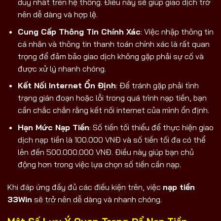
duy nhất trên hệ thống. Điều này sẽ giúp giao dịch trở
nên dễ dàng và hợp lệ.
Cung Cấp Thông Tin Chính Xác
: Việc nhập thông tin
cá nhân và thông tin thanh toán chính xác là rất quan
trọng để đảm bảo giao dịch không gặp phải sự cố và
được xử lý nhanh chóng.
Kết Nối Internet Ổn Định
: Để tránh gặp phải tình
trạng gián đoạn hoặc lỗi trong quá trình nạp tiền, bạn
cần chắc chắn rằng kết nối internet của mình ổn định.
Hạn Mức Nạp Tiền
: Số tiền tối thiểu để thực hiện giao
dịch nạp tiền là 100.000 VNĐ và số tiền tối đa có thể
lên đến 500.000.000 VNĐ. Điều này giúp bạn chủ
động hơn trong việc lựa chọn số tiền cần nạp.
Khi đáp ứng đầy đủ các điều kiện trên, việc
nạp tiền
33Win
sẽ trở nên dễ dàng và nhanh chóng.