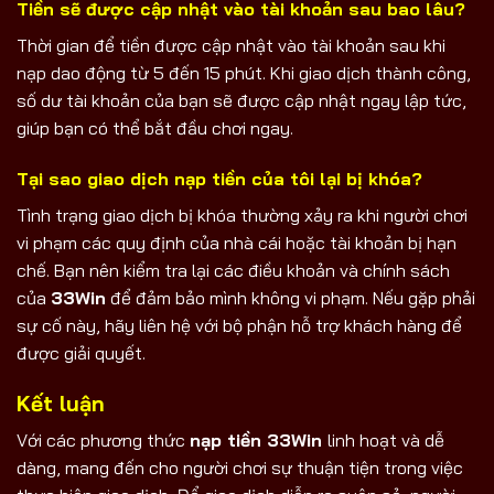
Tiền sẽ được cập nhật vào tài khoản sau bao lâu?
Thời gian để tiền được cập nhật vào tài khoản sau khi
nạp dao động từ 5 đến 15 phút. Khi giao dịch thành công,
số dư tài khoản của bạn sẽ được cập nhật ngay lập tức,
giúp bạn có thể bắt đầu chơi ngay.
Tại sao giao dịch nạp tiền của tôi lại bị khóa?
Tình trạng giao dịch bị khóa thường xảy ra khi người chơi
vi phạm các quy định của nhà cái hoặc tài khoản bị hạn
chế. Bạn nên kiểm tra lại các điều khoản và chính sách
của
33Win
để đảm bảo mình không vi phạm. Nếu gặp phải
sự cố này, hãy liên hệ với bộ phận hỗ trợ khách hàng để
được giải quyết.
Kết luận
Với các phương thức
nạp tiền 33Win
linh hoạt và dễ
dàng, mang đến cho người chơi sự thuận tiện trong việc